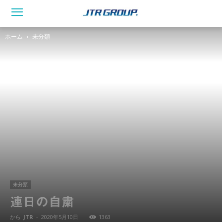
ホーム
未分類
未分類
連日の自粛
から
JTR
-
2020年5月10日
1363